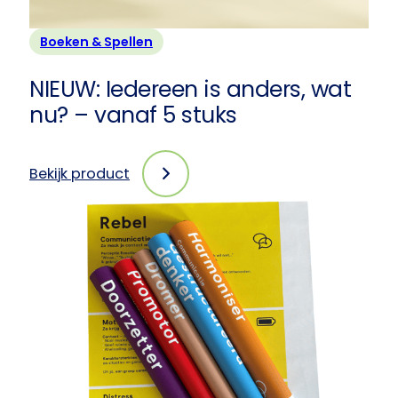
Boeken & Spellen
NIEUW: Iedereen is anders, wat
nu? – vanaf 5 stuks
Bekijk product
:
NIEUW:
Iedereen
is
anders,
wat
nu?
–
vanaf
5