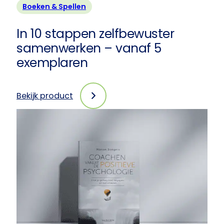
Boeken & Spellen
In 10 stappen zelfbewuster
samenwerken – vanaf 5
exemplaren
Bekijk product
:
In
10
stappen
zelfbewuster
samenwerken
–
vanaf
5
exemplaren