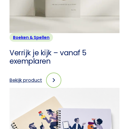
1
exemplaar
Boeken & Spellen
Verrijk je kijk – vanaf 5
exemplaren
Bekijk product
:
Verrijk
je
kijk
–
vanaf
5