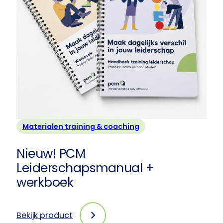
exemplaren
Materialen training & coaching
Nieuw! PCM
Leiderschapsmanual +
werkboek
Bekijk product
: