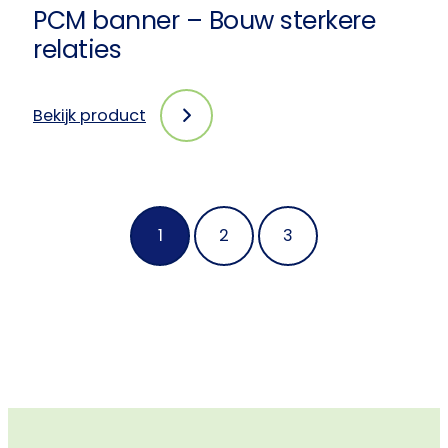
PCM banner – Bouw sterkere
relaties
Bekijk product
:
PCM
banner
–
Bouw
1
2
3
sterkere
relaties