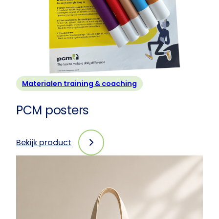
stuks
Materialen training & coaching
PCM posters
Bekijk product
:
PCM
posters