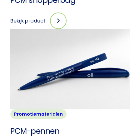
PCM shopperbag
Bekijk product
:
PCM
shopperbag
Promotiematerialen
PCM-pennen