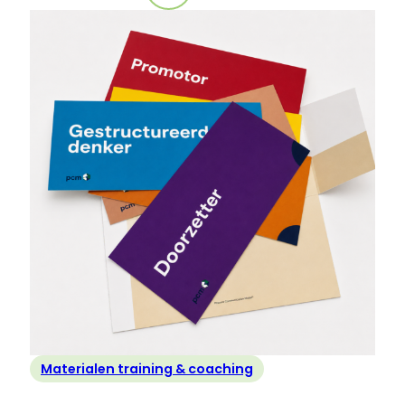
Nieuw!
PCM
Leiderschapsmanual
+
werkboek
Materialen training & coaching