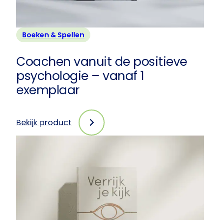
Boeken & Spellen
Coachen vanuit de positieve
psychologie – vanaf 1
exemplaar
Bekijk product
:
Coachen
vanuit
de
positieve
psychologie
–
vanaf