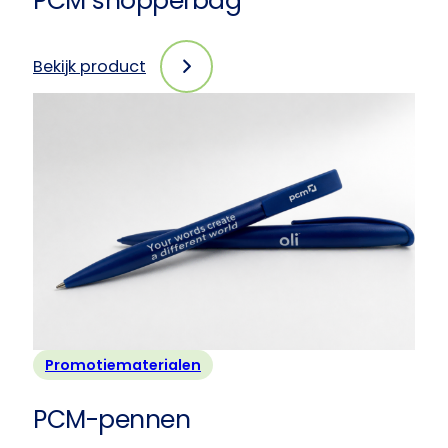
PCM shopperbag
Bekijk product
:
PCM
shopperbag
Promotiematerialen
PCM-pennen