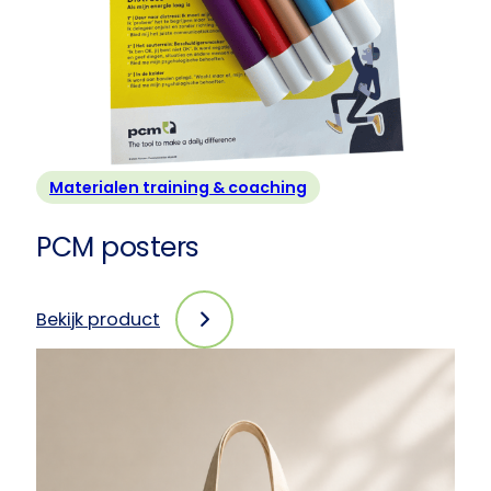
stuks
Materialen training & coaching
PCM posters
Bekijk product
:
PCM
posters