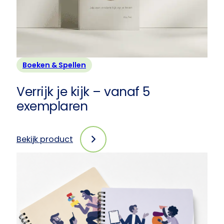
1
exemplaar
Boeken & Spellen
Verrijk je kijk – vanaf 5
exemplaren
Bekijk product
:
Verrijk
je
kijk
–
vanaf
5