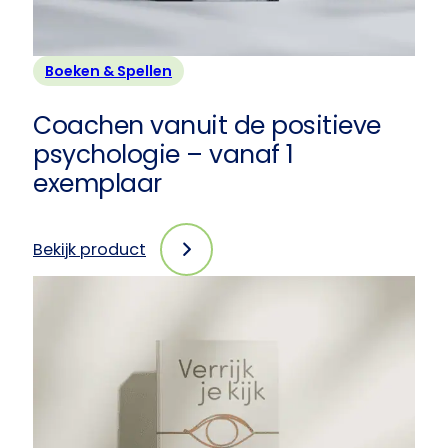
Boeken & Spellen
Coachen vanuit de positieve
psychologie – vanaf 1
exemplaar
Bekijk product
:
Coachen
vanuit
de
positieve
psychologie
–
vanaf