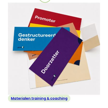
Nieuw!
PCM
Leiderschapsmanual
+
werkboek
Materialen training & coaching