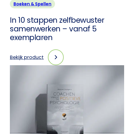
Boeken & Spellen
In 10 stappen zelfbewuster
samenwerken – vanaf 5
exemplaren
Bekijk product
:
In
10
stappen
zelfbewuster
samenwerken
–
vanaf
5
exemplaren