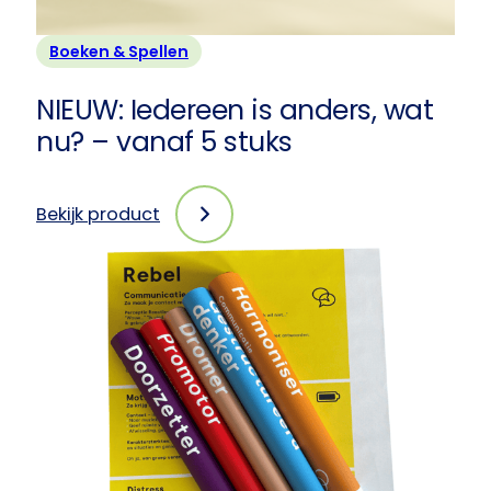
Boeken & Spellen
NIEUW: Iedereen is anders, wat
nu? – vanaf 5 stuks
Bekijk product
:
NIEUW:
Iedereen
is
anders,
wat
nu?
–
vanaf
5