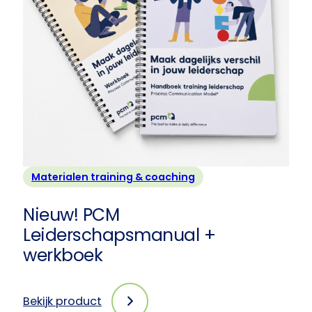
exemplaren
Materialen training & coaching
Nieuw! PCM
Leiderschapsmanual +
werkboek
Bekijk product
: