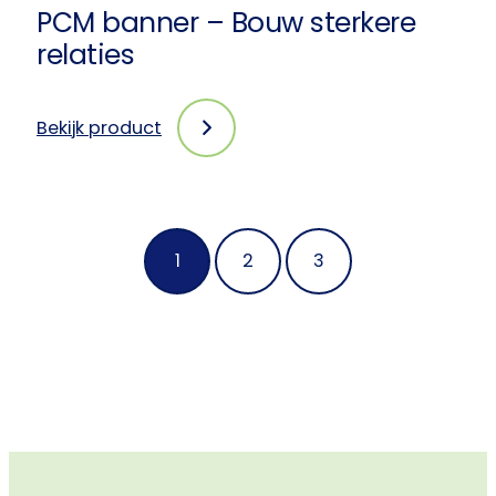
PCM banner – Bouw sterkere
relaties
Bekijk product
:
PCM
banner
–
Bouw
1
2
3
sterkere
relaties